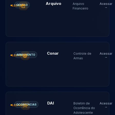
Arquivo
Arquivo
Acessar
GESTAO
LEGADO
→
Financeiro
Conar
Controle de
Acessar
ARMAMENTO
LEGADO
→
Armas
DAI
Boletim de
Acessar
OCORRENCIAS
LEGADO
→
Ocorrência do
Adolescente