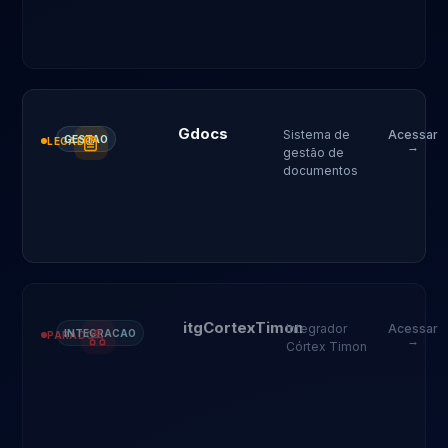
Gdocs
Sistema de
Acessar
GESTAO
LEGADO
→
gestão de
documentos
itgCortexTimon
Integrador
Acessar
INTEGRACAO
PARADO
→
Córtex Timon