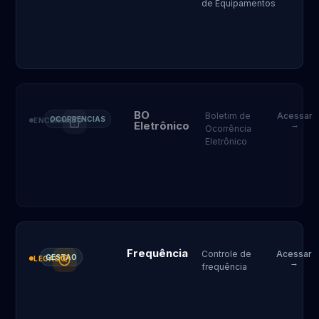
de Equipamentos
BO
Boletim de
Acessar
OCORRENCIAS
ENCERRADO
Eletrônico
→
Ocorrência
Eletrônico
Frequência
Controle de
Acessar
GESTAO
LEGADO
→
frequência