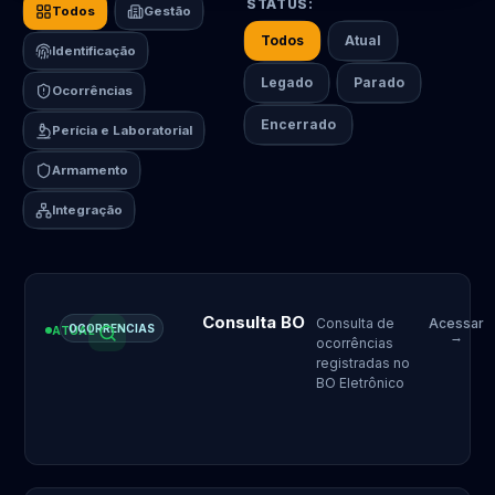
Todos
Gestão
Todos
Atual
Identificação
Legado
Parado
Ocorrências
Encerrado
Perícia e Laboratorial
Armamento
Integração
Consulta BO
Consulta de
Acessar
OCORRENCIAS
ATUAL
→
ocorrências
registradas no
BO Eletrônico