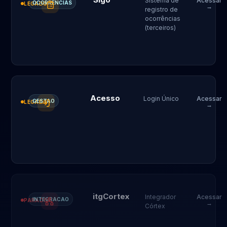
Sistema de
Acessar
OCORRENCIAS
LEGADO
→
registro de
ocorrências
(terceiros)
Acesso
Login Único
Acessar
GESTAO
LEGADO
→
itgCortex
Integrador
Acessar
INTEGRACAO
PARADO
→
Córtex