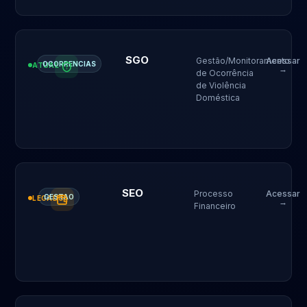
SGO
Gestão/Monitoramento
Acessar
OCORRENCIAS
ATUAL
→
de Ocorrência
de Violência
Doméstica
SEO
Processo
Acessar
GESTAO
LEGADO
→
Financeiro