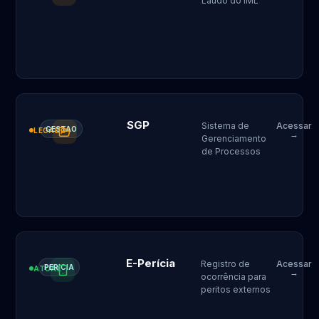
Laudo do IML
SGP
Sistema de
Acessar
GESTAO
LEGADO
→
Gerenciamento
de Processos
E-Perícia
Registro de
Acessar
PERICIA
ATUAL
→
ocorrência para
peritos externos