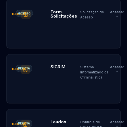
Form.
Solicitação de
Acessar
GESTAO
LEGADO
Solicitações
→
Acesso
SICRIM
Sistema
Acessar
PERICIA
LEGADO
→
Informatizado da
Criminalística
Laudos
Controle de
Acessar
PERICIA
LEGADO
→