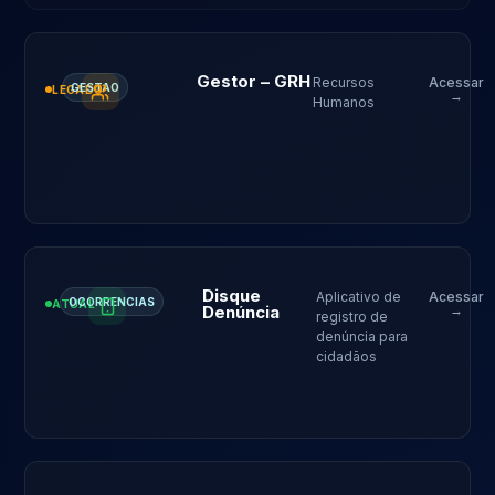
Gestor – GRH
Recursos
Acessar
GESTAO
LEGADO
→
Humanos
Disque
Aplicativo de
Acessar
OCORRENCIAS
ATUAL
Denúncia
→
registro de
denúncia para
cidadãos