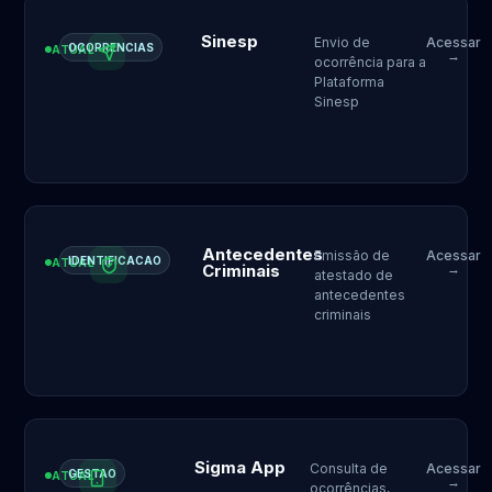
Sinesp
Envio de
Acessar
OCORRENCIAS
ATUAL
→
ocorrência para a
Plataforma
Sinesp
Antecedentes
Emissão de
Acessar
IDENTIFICACAO
ATUAL
Criminais
→
atestado de
antecedentes
criminais
Sigma App
Consulta de
Acessar
GESTAO
ATUAL
→
ocorrências,